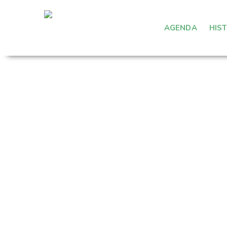
AGENDA
HIS
Há dias em que o corpo pesa, a mente 
aparente. Nestes momentos, é legítimo
que estou a absorver do mundo à minha 