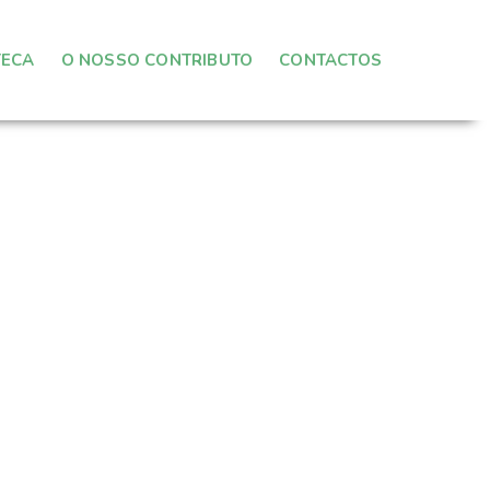
TECA
O NOSSO CONTRIBUTO
CONTACTOS
Categorias
Autoconhecimento
(9)
Biografias
(7)
Ciência
(18)