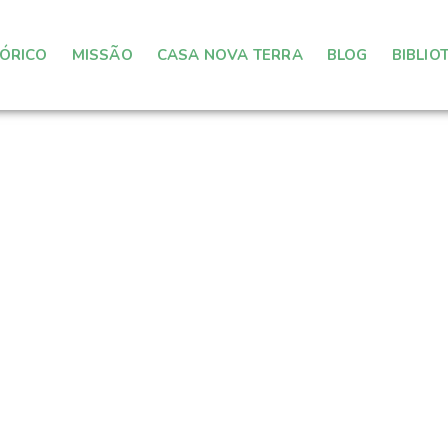
TÓRICO
MISSÃO
CASA NOVA TERRA
BLOG
BIBLIO
não se cala e o coração aperta sem motivo
 perguntar: “O que disto tudo é meu… e o
volta?”.​